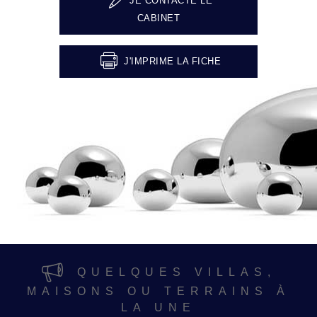
JE CONTACTE LE
CABINET
J'IMPRIME LA FICHE
QUELQUES VILLAS,
MAISONS OU TERRAINS À
LA UNE