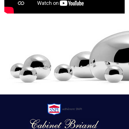
adhérent SNPI