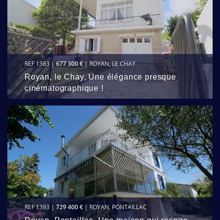
REF 1383 |
677 300 €
| ROYAN, LE CHAY
Royan, le Chay, Une élégance presque
cinématographique !
REF 1393 |
729 400 €
| ROYAN, PONTAILLAC