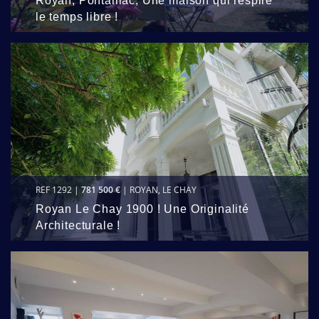
Royan, Pontaillac, Une maison qui respire
le temps libre !
REF 1292 |
781 500 €
| ROYAN, LE CHAY
Royan Le Chay 1900 ! Une Originalité
Architecturale !